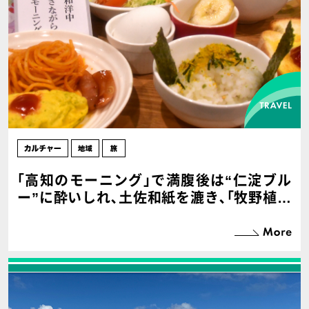
｢高知のモーニング｣で満腹後は“仁淀ブル
ー”に酔いしれ､土佐和紙を漉き､｢牧野植物
園｣でつかの間の避暑を