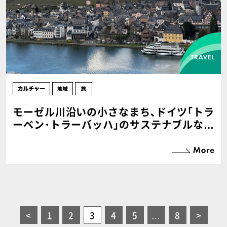
モーゼル川沿いの小さなまち､ドイツ｢トラ
ーベン･トラーバッハ｣のサステナブルなワ
インづくり
<
1
2
3
4
5
…
8
>