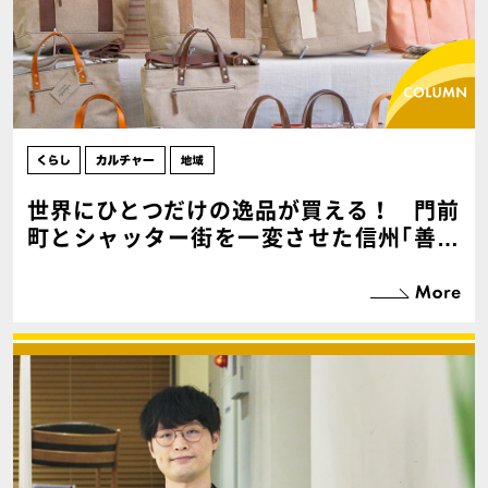
世界にひとつだけの逸品が買える！ 門前
町とシャッター街を一変させた信州｢善光
寺びんずる市｣の人気【後編】