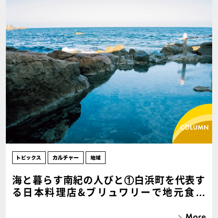
海と暮らす南紀の人びと①白浜町を代表す
る日本料理店&ブリュワリーで地元食材
の､｢先の湯｣で温泉の素晴らしさを噛みし
める