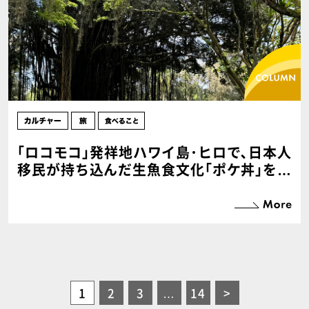
｢ロコモコ｣発祥地ハワイ島･ヒロで､日本人
移民が持ち込んだ生魚食文化｢ポケ丼｣を愛
でる
1
2
3
…
14
>