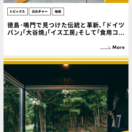
徳島･鳴門で見つけた伝統と革新､｢ドイツ
パン｣｢大谷焼｣｢イス工房｣そして｢食用コオ
ロギ｣！【中編】