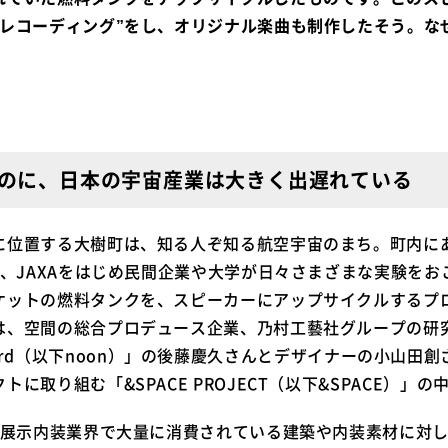
ドレコーディング”をし、オリジナル楽曲も制作したそう。な
のに、日本の宇宙産業は大きく出遅れている
に位置する大樹町は、知る人ぞ知る航空宇宙のまち。町内に
は、JAXAをはじめ民間企業や大学が日々さまざまな実験を
ケットの燃料タンクを、スピーカーにアップサイクルするプ
は、空間の総合プロデュース企業、乃村工藝社グループの研
al record（以下noon）」の後藤慶久さんとデザイナーの小
に取り組む「&SPACE PROJECT（以下&SPACE）」
築・展示内装業界で大量に消費されている建築や内装素材に対