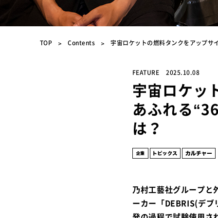
TOP
Contents
宇宙ロケットの燃料タンクをアップサイク
FEATURE
2025.10.08
宇宙ロケッ
あふれる“3
は？
乃村工藝社グループと
ーカー「DEBRIS(
発の過程で試験使用さ