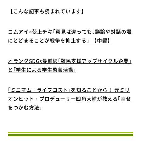
【こんな記事も読まれています】
コムアイ×荻上チキ｢意見は違っても､議論や対話の場
にとどまることが戦争を抑止する」【中編】
オランダSDGs最前線｢難民支援アップサイクル企業｣
と｢学生による学生啓蒙活動｣
｢ミニマム・ライフコスト｣を知ることから！ 元ミリ
オンヒット・プロデューサー四角大輔が教える｢幸せ
をつかむ方法｣