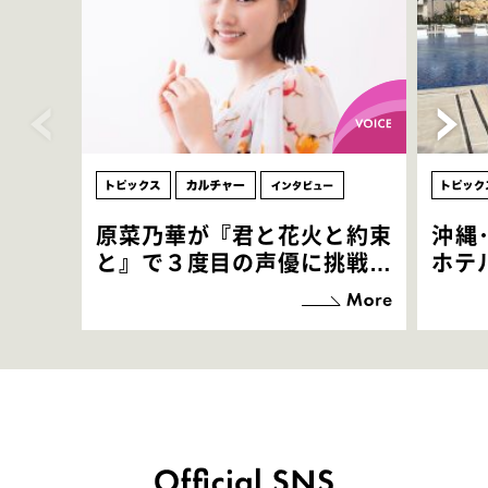
原菜乃華が『君と花火と約束
沖縄
と』で３度目の声優に挑戦！
ホテ
「お邪魔させてもらっている
端地
感覚ですが､お芝居に没頭で
すぎ
きて､すごく楽しいです」
いつ