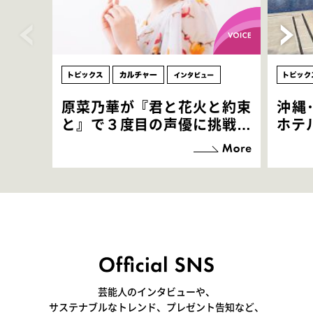
原菜乃華が『君と花火と約束
沖縄
と』で３度目の声優に挑戦！
ホテ
「お邪魔させてもらっている
端地
感覚ですが､お芝居に没頭で
すぎ
きて､すごく楽しいです」
いつ
芸能人のインタビューや、
サステナブルなトレンド、プレゼント告知など、