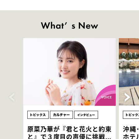
原菜乃華が『君と花火と約束
沖縄
と』で３度目の声優に挑戦！
ホテ