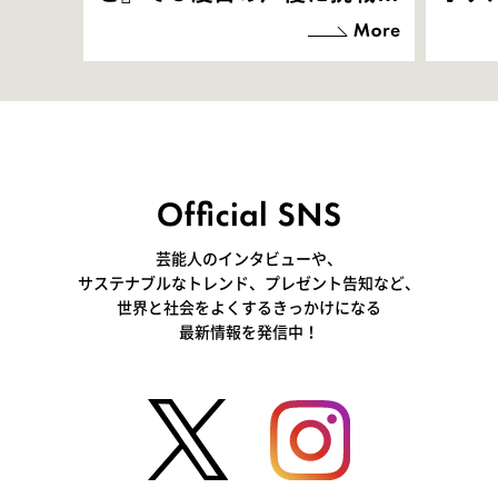
「お邪魔させてもらっている
端地
感覚ですが､お芝居に没頭で
すぎ
きて､すごく楽しいです」
いつ
芸能人のインタビューや、
サステナブルなトレンド、プレゼント告知など、
世界と社会をよくするきっかけになる
最新情報を発信中！