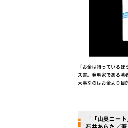
「お金は持っているほ
ス書。発明家である著
大事なのはお金より目
『「山奥ニート
石井あらた／著