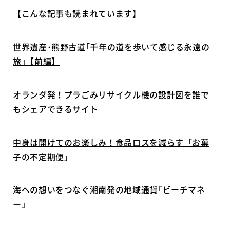
【こんな記事も読まれています】
世界遺産･熊野古道｢千年の道を歩いて感じる永遠の
旅｣【前編】
オランダ発！プラごみリサイクル機の設計図を誰で
もシェアできるサイト
中身は開けてのお楽しみ！食品ロスを減らす「お菓
子の不定期便」
海への想いをつなぐ湘南発の地域通貨｢ビーチマネ
ー｣