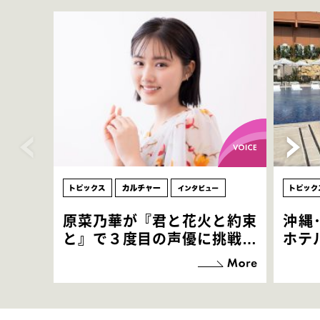
原菜乃華が『君と花火と約束
沖縄
と』で３度目の声優に挑戦！
ホテ
「お邪魔させてもらっている
端地
感覚ですが､お芝居に没頭で
すぎ
きて､すごく楽しいです」
いつ