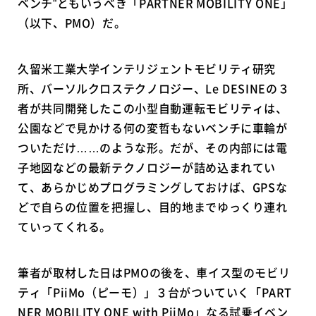
ベンチ”ともいうべき「PARTNER MOBILITY ONE」
（以下、PMO）だ。
久留米工業大学インテリジェントモビリティ研究
所、バーソルクロステクノロジー、Le DESINEの３
者が共同開発したこの小型自動運転モビリティは、
公園などで見かける何の変哲もないベンチに車輪が
ついただけ……のような形。だが、その内部には電
子地図などの最新テクノロジーが詰め込まれてい
て、あらかじめプログラミングしておけば、GPSな
どで自らの位置を把握し、目的地までゆっくり連れ
ていってくれる。
筆者が取材した日はPMOの後を、車イス型のモビリ
ティ「PiiMo（ピーモ）」３台がついていく「PART
NER MOBILITY ONE with PiiMo」なる試乗イベン