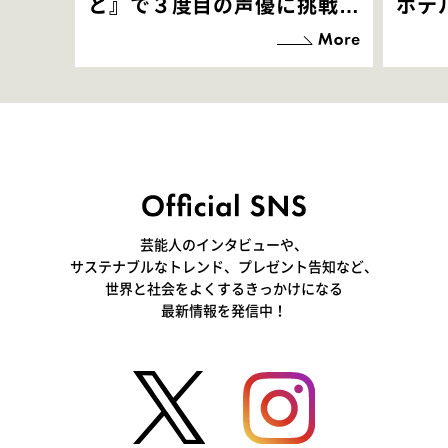
と』で３度目の声優に挑戦！
ホテ
「お邪魔させてもらっている
端地
感覚ですが､お芝居に没頭で
すぎ
きて､すごく楽しいです」
いつ
芸能人のインタビューや、
サステナブルなトレンド、プレゼント告知など、
世界と社会をよくするきっかけになる
最新情報を発信中！