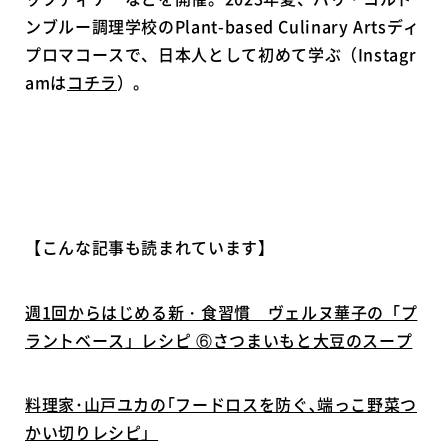
ンブルー調理学校のPlant-based Culinary Artsディ
プロマコースで、日本人として初めて学ぶ（Instagr
amは
コチラ
）。
【こんな記事も読まれています】
週1回からはじめる新・食習慣 ヴェルヌ華子の「プ
ラントベース」レシピ ⑥さつまいもと大豆のスープ
料理家･山戸ユカの｢フードロスを防ぐ､端っこ野菜つ
かい切りレシピ」