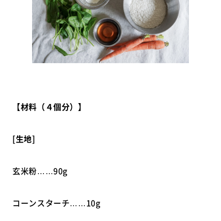
【材料（
４個
分）】
[
生地]
玄米粉……90g
コーンスターチ……10g