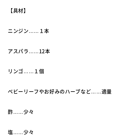
【具材】
ニンジン……１本
アスパラ……12本
リンゴ……１個
ベビーリーフやお好みのハーブなど……適量
酢……少々
塩……少々