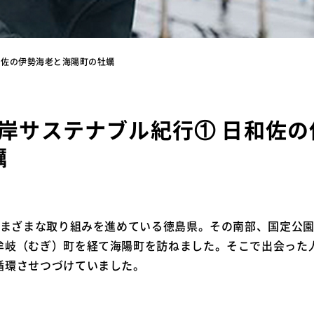
和佐の伊勢海老と海陽町の牡蠣
海岸サステナブル紀行① 日和佐
蠣
、さまざまな取り組みを進めている徳島県。その南部、国定公
牟岐（むぎ）町を経て海陽町を訪ねました。そこで出会った
循環させつづけていました。