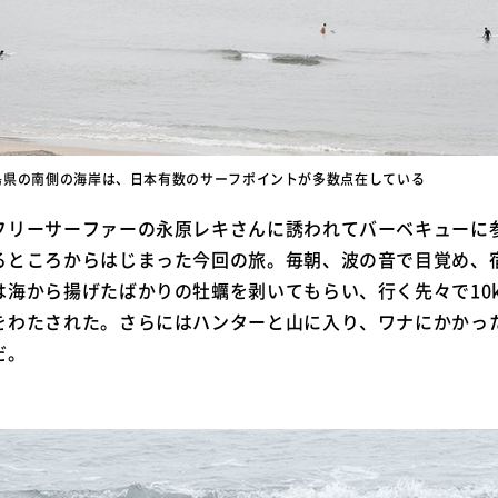
島県の南側の海岸は、日本有数のサーフポイントが多数点在している
フリーサーファーの永原レキさんに誘われてバーベキューに
るところからはじまった今回の旅。毎朝、波の音で目覚め、
海から揚げたばかりの牡蠣を剥いてもらい、行く先々で10k
をわたされた。さらにはハンターと山に入り、ワナにかかっ
だ。