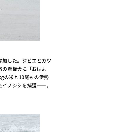
参加した。ジビエとカツ
宿の看板犬に「おはよ
gの米と10尾もの伊勢
たイノシシを捕獲──。