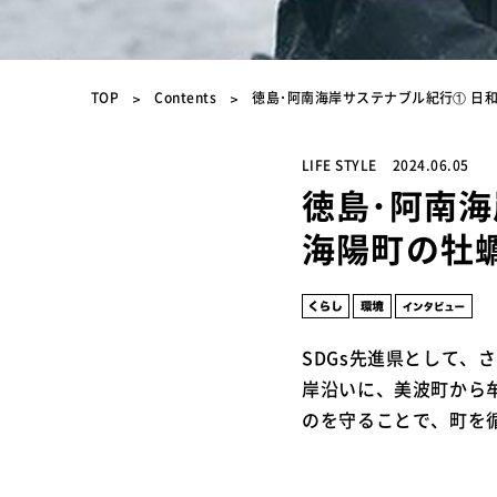
TOP
Contents
徳島･阿南海岸サステナブル紀行① 日
LIFE STYLE
2024.06.05
徳島･阿南
海陽町の牡
SDGs先進県として
岸沿いに、美波町から
のを守ることで、町を