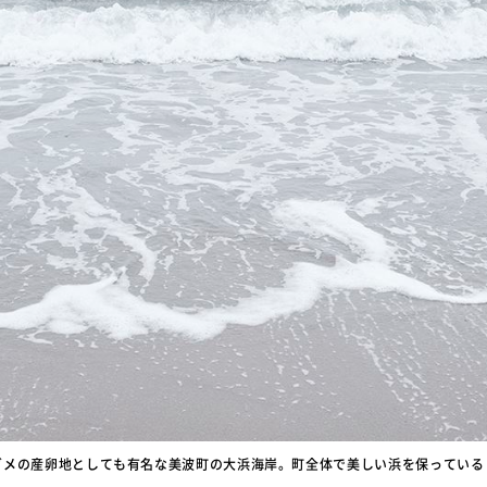
ガメの産卵地としても有名な美波町の大浜海岸。町全体で美しい浜を保っている