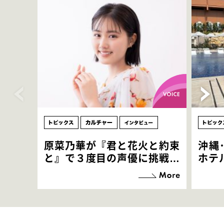
原菜乃華が『君と花火と約束
沖縄
と』で３度目の声優に挑戦！
ホテ
「お邪魔させてもらっている
端地
感覚ですが､お芝居に没頭で
すぎ
きて､すごく楽しいです」
いつ