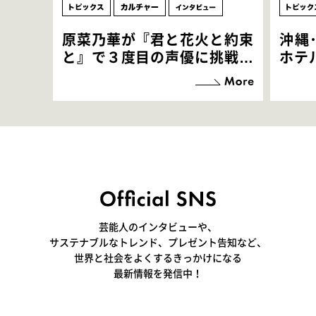
原菜乃華が『君と花火と約束
沖縄
と』で３度目の声優に挑戦！
ホテ
「お邪魔させてもらっている
端地
感覚ですが､お芝居に没頭で
すぎ
きて､すごく楽しいです」
いつ
芸能人のインタビューや、
サステナブルなトレンド、プレゼント告知など、
世界と社会をよくするきっかけになる
最新情報を発信中！