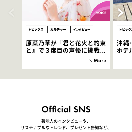
原菜乃華が『君と花火と約束
沖縄
と』で３度目の声優に挑戦！
ホテ
「お邪魔させてもらっている
端地
感覚ですが､お芝居に没頭で
すぎ
きて､すごく楽しいです」
いつ
芸能人のインタビューや、
サステナブルなトレンド、プレゼント告知など、