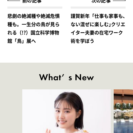
前の記事
次の記事
悲劇の絶滅種や絶滅危惧
謹賀新年「仕事も家事も､
種も。一生分の鳥が見ら
ない混ぜに楽しむ｣クリエ
れる（!?）国立科学博物
イター夫妻の在宅ワーク
館「鳥」展へ
術を学ぼう