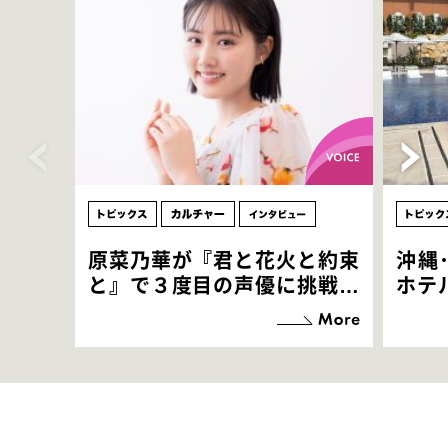
原菜乃華が『君と花火と約束
沖縄
と』で３度目の声優に挑戦！
ホテ
「お邪魔させてもらっている
端地
感覚ですが､お芝居に没頭で
すぎ
きて､すごく楽しいです」
いつ