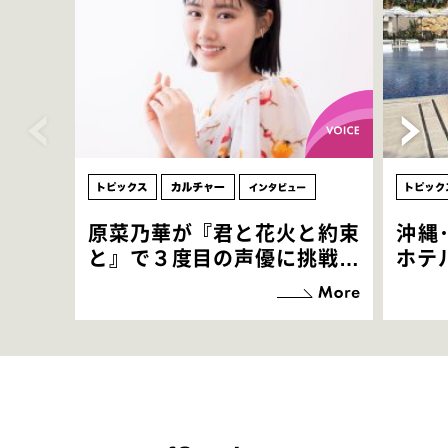
原菜乃華が『君と花火と約束
沖縄
と』で３度目の声優に挑戦！
ホテ
「お邪魔させてもらっている
端地
感覚ですが､お芝居に没頭で
すぎ
きて､すごく楽しいです」
いつ