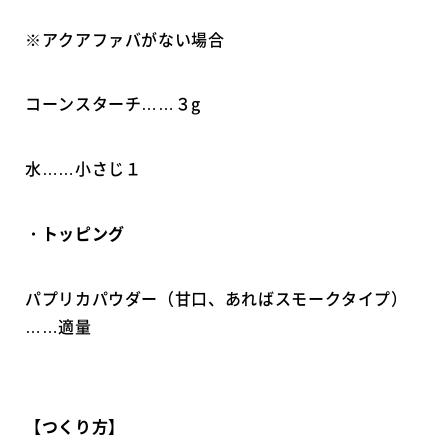
※アクアファバがない場合
コーンスターチ……３g
水……小さじ１
・トッピング
パプリカパウダー（甘口、あればスモークタイプ）
……適量
【つくり方】