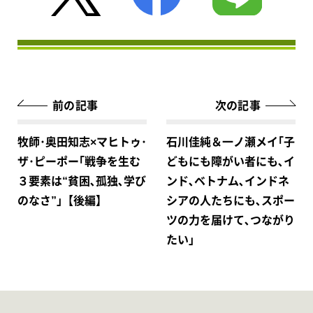
前の記事
次の記事
牧師･奥田知志×マヒトゥ･
石川佳純＆一ノ瀬メイ｢子
ザ･ピーポー｢戦争を生む
どもにも障がい者にも､イ
３要素は“貧困､孤独､学び
ンド､ベトナム､インドネ
のなさ”｣【後編】
シアの人たちにも､スポー
ツの力を届けて､つながり
たい｣