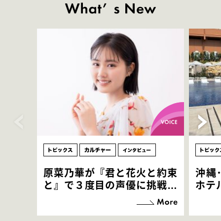
原菜乃華が『君と花火と約束
沖縄
と』で３度目の声優に挑戦！
ホテ
「お邪魔させてもらっている
端地
感覚ですが､お芝居に没頭で
すぎ