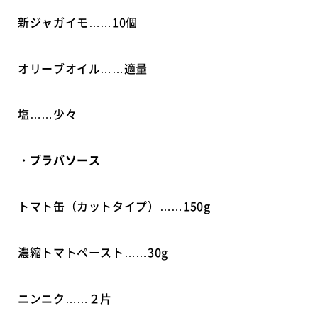
新ジャガイモ……10個
オリーブオイル……適量
塩……少々
・ブラバソース
トマト缶（カットタイプ）……150g
濃縮トマトペースト……30g
ニンニク……２片