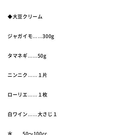
◆大豆クリーム
ジャガイモ……300g
タマネギ……50g
ニンニク……１片
ローリエ……１枚
白ワイン……大さじ１
水……50〜100cc