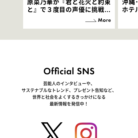
原菜乃華が『君と花火と約束
沖縄
と』で３度目の声優に挑戦！
ホテ
「お邪魔させてもらっている
端地
感覚ですが､お芝居に没頭で
すぎ
きて､すごく楽しいです」
いつ
芸能人のインタビューや、
サステナブルなトレンド、プレゼント告知など、
世界と社会をよくするきっかけになる
最新情報を発信中！