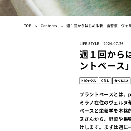
TOP
Contents
週１回からはじめる新・食習慣 ヴェ
LIFE STYLE
2024.07.26
週１回から
ントベース
プラントベースとは、p
ミラノ在住のヴェルヌ
ベースと栄養学を本格
ヌさんから、野菜や果
けします。まずは週に