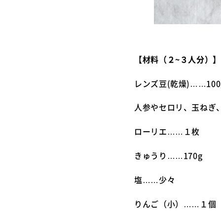
【材料（２
~
３人分）
レンズ豆(乾燥)……100
人参やセロリ、玉ねぎ
ローリエ……１枚
きゅうり……170g
塩……少々
りんご（小）……１個