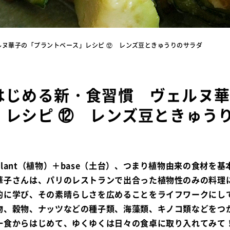
ルヌ華子の「プラントベース」レシピ ⑫ レンズ豆ときゅうりのサラダ
はじめる新・食習慣 ヴェルヌ華
」レシピ ⑫ レンズ豆ときゅう
lant（植物）＋base（土台）、つまり植物由来の食材を
華子さんは、パリのレストランで出合った植物性のみの料理
的に学び、その素晴らしさを広めることをライフワークにし
物、穀物、ナッツなどの種子類、海藻類、キノコ類などをつ
一食からはじめて、ゆくゆくは日々の食卓に取り入れてみて