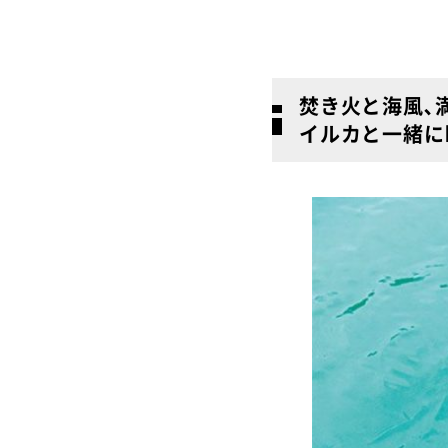
焚き火と海風､
イルカと一緒に