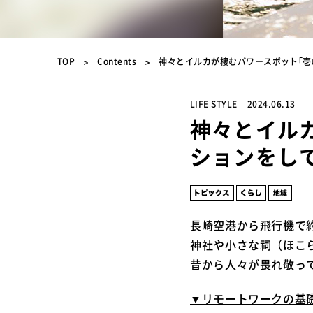
TOP
Contents
神々とイルカが棲むパワースポット｢壱
LIFE STYLE
2024.06.13
神々とイル
ションをし
長崎空港から飛行機で
神社や小さな祠（ほこ
昔から人々が畏れ敬っ
▼リモートワークの基