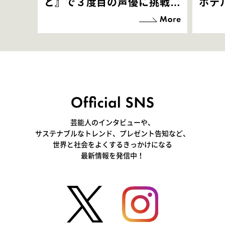
と』で３度目の声優に挑戦！
ホテ
「お邪魔させてもらっている
端地
感覚ですが､お芝居に没頭で
すぎ
きて､すごく楽しいです」
いつ
芸能人のインタビューや、
サステナブルなトレンド、プレゼント告知など、
世界と社会をよくするきっかけになる
最新情報を発信中！