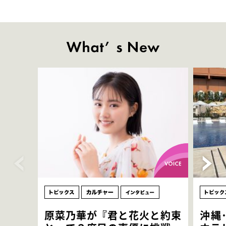
原菜乃華が『君と花火と約束
沖縄