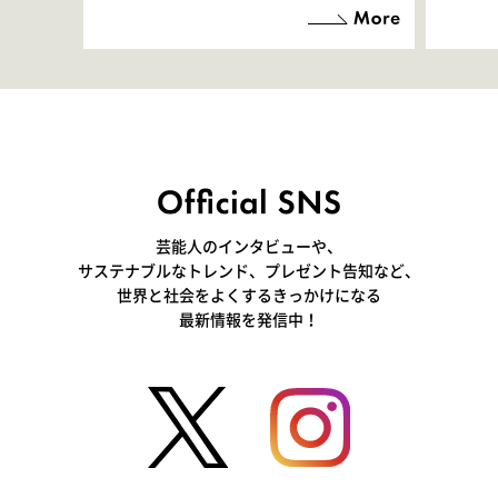
「お邪魔させてもらっている
端地
感覚ですが､お芝居に没頭で
すぎ
きて､すごく楽しいです」
いつ
芸能人のインタビューや、
サステナブルなトレンド、プレゼント告知など、
世界と社会をよくするきっかけになる
最新情報を発信中！