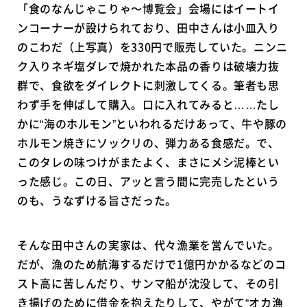
「食のなんじゃこりゃ〜博覧会」会場にはイートイ
ンコーナーが設けられており、田中さんは小皿入り
のこわだ（上写真）を330円で販売していた。ニンニ
ク入りネギ塩ダレで焼かれた本品の香りは破壊力抜
群で、食欲をダイレクトに刺激してくる。筆者も思
わず手を伸ばして購入。口に入れてみると……たし
かに“海のホルモン”といわれるだけあって、牛や豚の
ホルモン焼きにソックリの、弾力ある食感だ。で、
このタレの味つけがまたよく、まさにメシ泥棒とい
った感じ。この日、アッと言う間に完売したという
のも、うなずける旨さだった。
そんな田中さんの実家は、代々漁業を営んでいた。
だが、漁のため航海するだけで1億円かかるなどのコ
スト高に苦しんだり、サンマ船が沈没して、その引
き揚げのために借金を抱えたりして、やがて“オカ漁