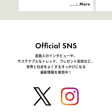
「お邪魔させてもらっている
端地
感覚ですが､お芝居に没頭で
すぎ
きて､すごく楽しいです」
いつ
芸能人のインタビューや、
サステナブルなトレンド、プレゼント告知など、
世界と社会をよくするきっかけになる
最新情報を発信中！