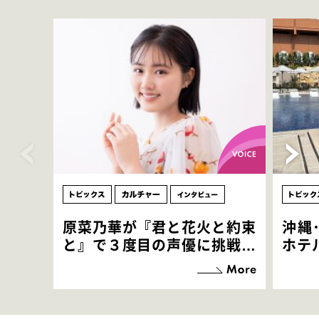
原菜乃華が『君と花火と約束
沖縄
と』で３度目の声優に挑戦！
ホテ
「お邪魔させてもらっている
端地
感覚ですが､お芝居に没頭で
すぎ
きて､すごく楽しいです」
いつ