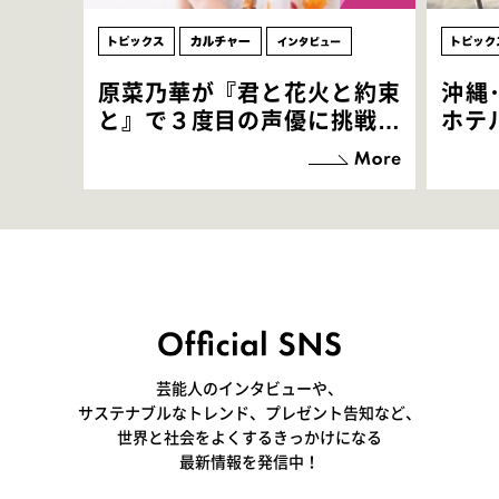
原菜乃華が『君と花火と約束
沖縄
と』で３度目の声優に挑戦！
ホテ
「お邪魔させてもらっている
端地
感覚ですが､お芝居に没頭で
すぎ
きて､すごく楽しいです」
いつ
芸能人のインタビューや、
サステナブルなトレンド、プレゼント告知など、
世界と社会をよくするきっかけになる
最新情報を発信中！