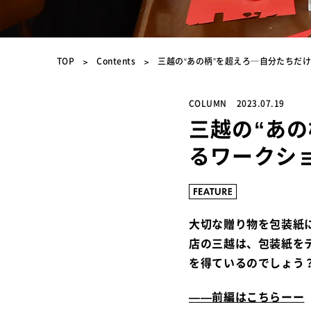
TOP
Contents
三越の“あの柄”を超えろ─自分たちだ
COLUMN
2023.07.19
三越の“あ
るワークシ
大切な贈り物を包装紙
店の三越は、包装紙を
を得ているのでしょう
――前編はこちらーー