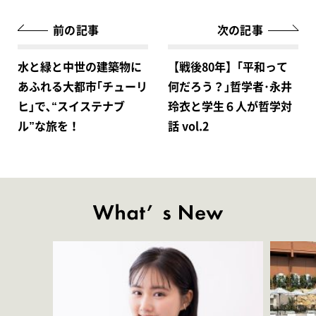
前の記事
次の記事
水と緑と中世の建築物に
【戦後80年】｢平和って
あふれる大都市｢チューリ
何だろう？｣哲学者･永井
ヒ｣で､“スイステナブ
玲衣と学生６人が哲学対
ル”な旅を！
話 vol.2