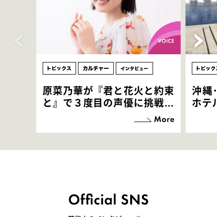
原菜乃華が『君と花火と約束
沖縄
と』で３度目の声優に挑戦！
ホテ
「お邪魔させてもらっている
端地
感覚ですが､お芝居に没頭で
すぎ
きて､すごく楽しいです」
いつ