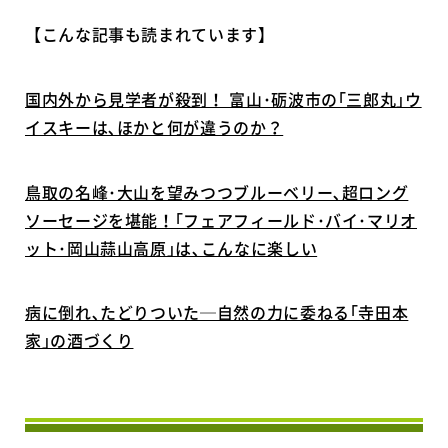
【こんな記事も読まれています】
国内外から見学者が殺到！ 富山･砺波市の｢三郎丸｣ウ
イスキーは､ほかと何が違うのか？
鳥取の名峰･大山を望みつつブルーベリー､超ロング
ソーセージを堪能！｢フェアフィールド･バイ･マリオ
ット･岡山蒜山高原｣は､こんなに楽しい
病に倒れ､たどりついた─自然の力に委ねる｢寺田本
家｣の酒づくり