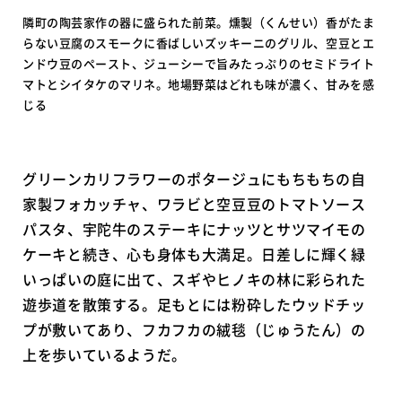
隣町の陶芸家作の器に盛られた前菜。燻製（くんせい）香がたま
らない豆腐のスモークに香ばしいズッキーニのグリル、空豆とエ
ンドウ豆のペースト、ジューシーで旨みたっぷりのセミドライト
マトとシイタケのマリネ。地場野菜はどれも味が濃く、甘みを感
じる
グリーンカリフラワーのポタージュにもちもちの自
家製フォカッチャ、ワラビと空豆豆のトマトソース
パスタ、宇陀牛のステーキにナッツとサツマイモの
ケーキと続き、心も身体も大満足。日差しに輝く緑
いっぱいの庭に出て、スギやヒノキの林に彩られた
遊歩道を散策する。足もとには粉砕したウッドチッ
プが敷いてあり、フカフカの絨毯（じゅうたん）の
上を歩いているようだ。