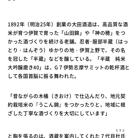
1892年（明治25年）創業の大田酒造は、高品質な酒
米が育つ伊賀で育った「山田錦」や「神の穂」をつ
かった酒づくりを続ける老舗。忍者･服部半蔵（はっ
とり・はんぞう）ゆかりの地・伊賀上野で、その名
を冠した「半蔵」などを醸している。「半蔵 純米
大吟醸磨き40」は、G７伊勢志摩サミットの乾杯酒と
して各国首脳に振る舞われた。
「昔ながらの木桶（きおけ）で仕込んだり、地元契
約栽培米の『うこん錦』をつかったりと、地域に根
ざした丁寧な酒づくりを大切にしています」
とうじ
と胸を張るのは、酒蔵を案内してくれた７代目
杜氏