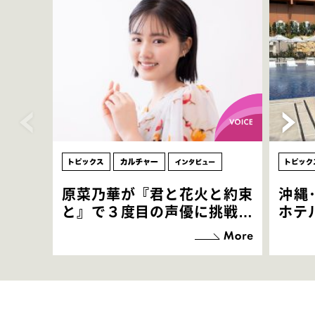
原菜乃華が『君と花火と約束
沖縄
と』で３度目の声優に挑戦！
ホテ
「お邪魔させてもらっている
端地
感覚ですが､お芝居に没頭で
すぎ
きて､すごく楽しいです」
いつ