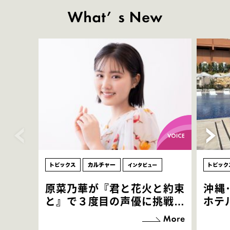
原菜乃華が『君と花火と約束
沖縄
と』で３度目の声優に挑戦！
ホテ
「お邪魔させてもらっている
端地
感覚ですが､お芝居に没頭で
すぎ