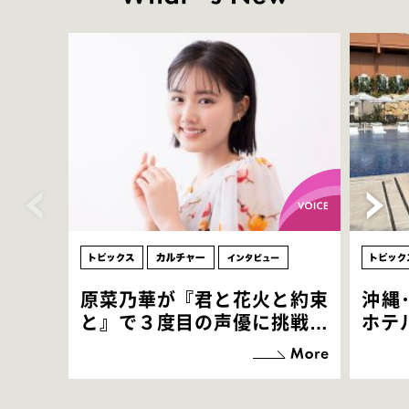
原菜乃華が『君と花火と約束
沖縄
と』で３度目の声優に挑戦！
ホテ
「お邪魔させてもらっている
端地
感覚ですが､お芝居に没頭で
すぎ
きて､すごく楽しいです」
いつ