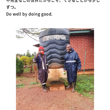
ずつ。
Do well by doing good.