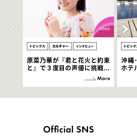
原菜乃華が『君と花火と約束
沖縄
と』で３度目の声優に挑戦！
ホテ
「お邪魔させてもらっている
端地
感覚ですが､お芝居に没頭で
すぎ
きて､すごく楽しいです」
いつ