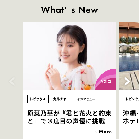
原菜乃華が『君と花火と約束
沖縄
と』で３度目の声優に挑戦！
ホテ
「お邪魔させてもらっている
端地
感覚ですが､お芝居に没頭で
すぎ