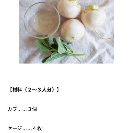
【材料（２〜３人分）】
カブ……３個
セージ……４枚