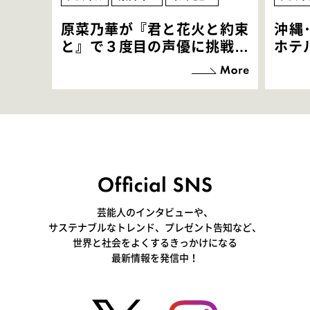
原菜乃華が『君と花火と約束
沖縄
と』で３度目の声優に挑戦！
ホテ
「お邪魔させてもらっている
端地
感覚ですが､お芝居に没頭で
すぎ
きて､すごく楽しいです」
いつ
芸能人のインタビューや、
サステナブルなトレンド、プレゼント告知など、
世界と社会をよくするきっかけになる
最新情報を発信中！