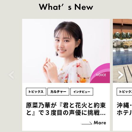
原菜乃華が『君と花火と約束
沖縄
と』で３度目の声優に挑戦！
ホテ
「お邪魔させてもらっている
端地
感覚ですが､お芝居に没頭で
すぎ