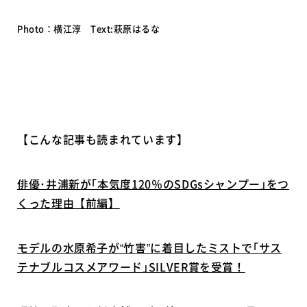
Photo：横江淳 Text:萩原はるな
【こんな記事も読まれています】
俳優･井浦新が｢本気度120％のSDGsシャンプー｣をつ
くった理由【前編】
モデルの水原希子が“竹害”に着目したミストで｢サス
テナブルコスメアワード｣SILVER賞を受賞！