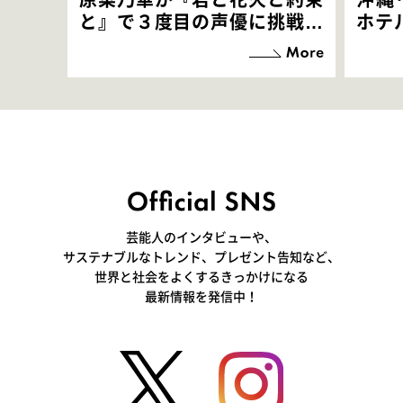
と』で３度目の声優に挑戦！
ホテ
「お邪魔させてもらっている
端地
感覚ですが､お芝居に没頭で
すぎ
きて､すごく楽しいです」
いつ
芸能人のインタビューや、
サステナブルなトレンド、プレゼント告知など、
世界と社会をよくするきっかけになる
最新情報を発信中！