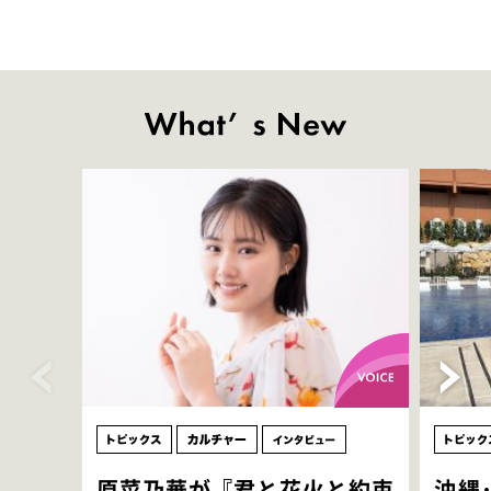
原菜乃華が『君と花火と約束
沖縄