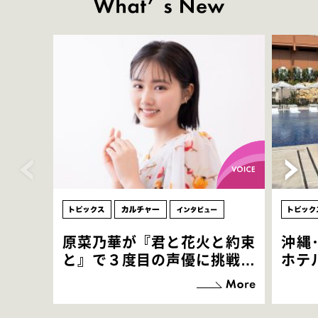
原菜乃華が『君と花火と約束
沖縄
と』で３度目の声優に挑戦！
ホテ
「お邪魔させてもらっている
端地
感覚ですが､お芝居に没頭で
すぎ
きて､すごく楽しいです」
いつ