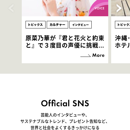
原菜乃華が『君と花火と約束
沖縄
と』で３度目の声優に挑戦！
ホテ
「お邪魔させてもらっている
端地
感覚ですが､お芝居に没頭で
すぎ
きて､すごく楽しいです」
いつ
芸能人のインタビューや、
サステナブルなトレンド、プレゼント告知など、
世界と社会をよくするきっかけになる