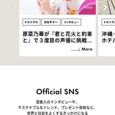
原菜乃華が『君と花火と約束
沖縄
と』で３度目の声優に挑戦！
ホテ
「お邪魔させてもらっている
端地
感覚ですが､お芝居に没頭で
すぎ
きて､すごく楽しいです」
いつ
芸能人のインタビューや、
サステナブルなトレンド、プレゼント告知など、
世界と社会をよくするきっかけになる