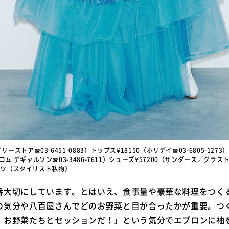
リーストア☎03-6451-0883）トップス¥18150（ホリデイ☎03-6805-127
コム デギャルソン☎03-3486-7611）シューズ¥57200（サンダース／グラ
）タイツ（スタイリスト私物）
番大切にしています。とはいえ、食事量や豪華な料理をつく
の気分や八百屋さんでどのお野菜と目が合ったかが重要。つ
、お野菜たちとセッションだ！」という気分でエプロンに袖