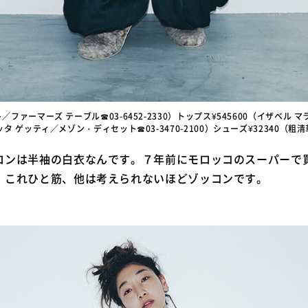
／ファーマーズ テーブル☎03-6452-2330）トップス¥545600（イザベル マラン
ッタ ゲッティ／メゾン・ディセット☎03-3470-2100）シューズ¥32340（粗清草堂
ロンは半袖の白衣なんです。７年前にモロッコのスーパーで
 これひと筋、他は考えられないほどゾッコンです。