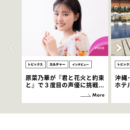
原菜乃華が『君と花火と約束
沖縄
と』で３度目の声優に挑戦！
ホテ
「お邪魔させてもらっている
端地
感覚ですが､お芝居に没頭で
すぎ
きて､すごく楽しいです」
いつ