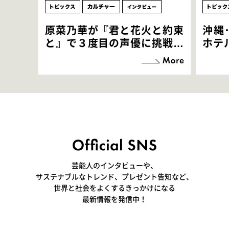
原菜乃華が『君と花火と約束
沖縄
と』で３度目の声優に挑戦！
ホテ
「お邪魔させてもらっている
端地
感覚ですが､お芝居に没頭で
すぎ
きて､すごく楽しいです」
いつ
芸能人のインタビューや、
サステナブルなトレンド、プレゼント告知など、
世界と社会をよくするきっかけになる
最新情報を発信中！