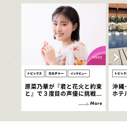
原菜乃華が『君と花火と約束
沖縄
と』で３度目の声優に挑戦！
ホテ
「お邪魔させてもらっている
端地
感覚ですが､お芝居に没頭で
すぎ
きて､すごく楽しいです」
いつ