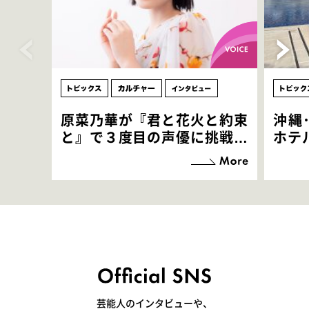
原菜乃華が『君と花火と約束
沖縄
と』で３度目の声優に挑戦！
ホテ
「お邪魔させてもらっている
端地
感覚ですが､お芝居に没頭で
すぎ
きて､すごく楽しいです」
いつ
芸能人のインタビューや、