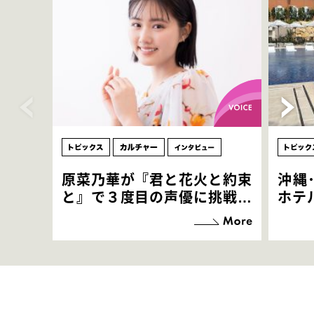
原菜乃華が『君と花火と約束
沖縄
と』で３度目の声優に挑戦！
ホテ
「お邪魔させてもらっている
端地
感覚ですが､お芝居に没頭で
すぎ
きて､すごく楽しいです」
いつ