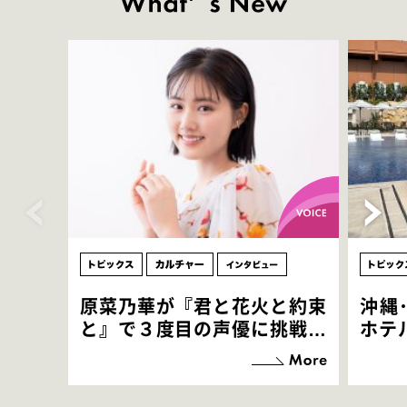
原菜乃華が『君と花火と約束
沖縄
と』で３度目の声優に挑戦！
ホテ
「お邪魔させてもらっている
端地
感覚ですが､お芝居に没頭で
すぎ
きて､すごく楽しいです」
いつ