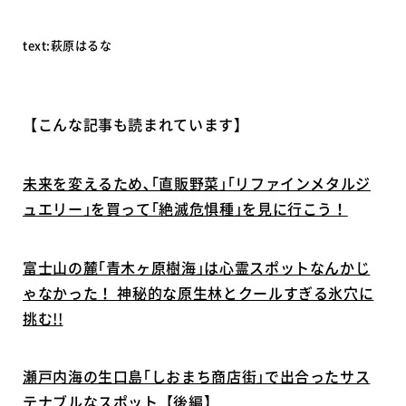
text:萩原はるな
【こんな記事も読まれています】
未来を変えるため､｢直販野菜｣｢リファインメタルジ
ュエリー｣を買って｢絶滅危惧種｣を見に行こう！
富士山の麓｢青木ヶ原樹海｣は心霊スポットなんかじ
ゃなかった！ 神秘的な原生林とクールすぎる氷穴に
挑む!!
瀬戸内海の生口島｢しおまち商店街｣で出合ったサス
テナブルなスポット【後編】