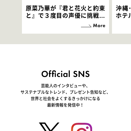
原菜乃華が『君と花火と約束
沖縄
と』で３度目の声優に挑戦！
ホテ
「お邪魔させてもらっている
端地
感覚ですが､お芝居に没頭で
すぎ
きて､すごく楽しいです」
いつ
芸能人のインタビューや、
サステナブルなトレンド、プレゼント告知など、
世界と社会をよくするきっかけになる
最新情報を発信中！