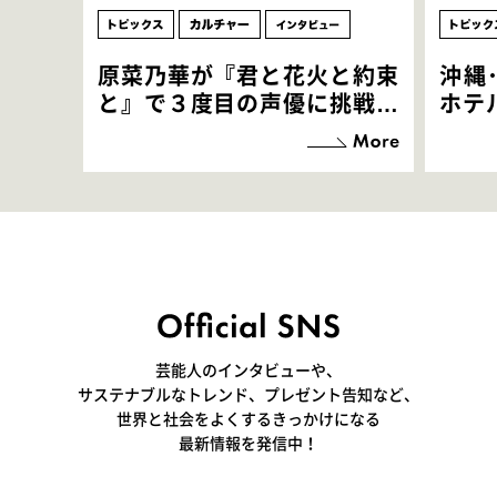
原菜乃華が『君と花火と約束
沖縄
と』で３度目の声優に挑戦！
ホテ
「お邪魔させてもらっている
端地
感覚ですが､お芝居に没頭で
すぎ
きて､すごく楽しいです」
いつ
芸能人のインタビューや、
サステナブルなトレンド、プレゼント告知など、
世界と社会をよくするきっかけになる
最新情報を発信中！