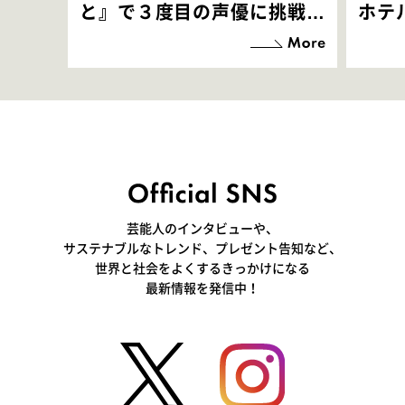
と』で３度目の声優に挑戦！
ホテ
「お邪魔させてもらっている
端地
感覚ですが､お芝居に没頭で
すぎ
きて､すごく楽しいです」
いつ
芸能人のインタビューや、
サステナブルなトレンド、プレゼント告知など、
世界と社会をよくするきっかけになる
最新情報を発信中！