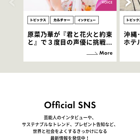
原菜乃華が『君と花火と約束
沖縄
と』で３度目の声優に挑戦！
ホテ
「お邪魔させてもらっている
端地
感覚ですが､お芝居に没頭で
すぎ
きて､すごく楽しいです」
いつ
芸能人のインタビューや、
サステナブルなトレンド、プレゼント告知など、
世界と社会をよくするきっかけになる
最新情報を発信中！