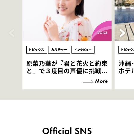
原菜乃華が『君と花火と約束
沖縄
と』で３度目の声優に挑戦！
ホテ
「お邪魔させてもらっている
端地
感覚ですが､お芝居に没頭で
すぎ
きて､すごく楽しいです」
いつ