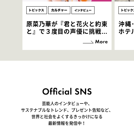
原菜乃華が『君と花火と約束
沖縄
と』で３度目の声優に挑戦！
ホテ
「お邪魔させてもらっている
端地
感覚ですが､お芝居に没頭で
すぎ
きて､すごく楽しいです」
いつ
芸能人のインタビューや、
サステナブルなトレンド、プレゼント告知など、
世界と社会をよくするきっかけになる
最新情報を発信中！