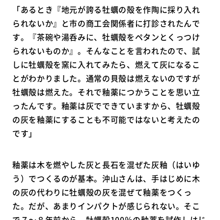
「あるとき『地元が誇る牡蠣の殻を作陶に採り入れ
られないか』と市の商工会関係者に打診されたんで
す。『茶碗や湯呑みに、牡蠣殻をペタンとくっつけ
られないものか』。そんなことを言われたので、試
しに牡蠣殻を窯に入れてみたら、燃えて灰になるこ
とがわかりました。通常の貝殻は燃えないのですが
牡蠣殻は燃えた。それで釉薬につかうことを思い立
ったんです。釉薬は灰でできていますから、牡蠣殻
の灰を釉薬にすることも不可能ではないと考えたの
です」
釉薬は木を燃やした灰と長石を混ぜた灰釉（はいゆ
う）でつくるのが基本。沖山さんは、手はじめに木
の灰の代わりに牡蠣殻の灰を混ぜて釉薬をつくっ
た。だが、あまりインパクトが感じられない。そこ
で７～８年前から、牡蠣殻100％の釉薬を試作しはじ