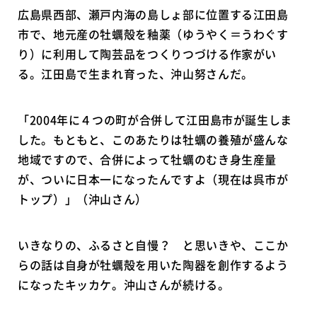
広島県西部、瀬戸内海の島しょ部に位置する江田島
市で、地元産の牡蠣殻を釉薬（ゆうやく＝うわぐす
り）に利用して陶芸品をつくりつづける作家がい
る。江田島で生まれ育った、沖山努さんだ。
「2004年に４つの町が合併して江田島市が誕生しま
した。もともと、このあたりは牡蠣の養殖が盛んな
地域ですので、合併によって牡蠣のむき身生産量
が、ついに日本一になったんですよ（現在は呉市が
トップ）」（沖山さん）
いきなりの、ふるさと自慢？ と思いきや、ここか
らの話は自身が牡蠣殻を用いた陶器を創作するよう
になったキッカケ。沖山さんが続ける。