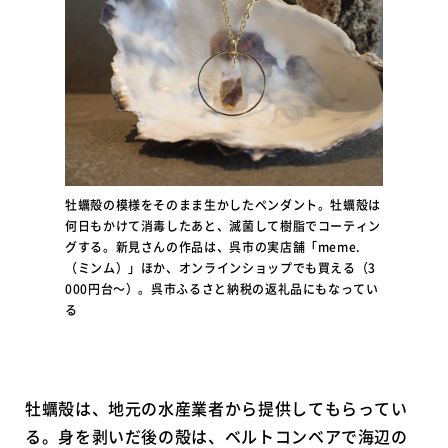
牡蠣殻の模様をそのまま生かしたペンダント。牡蠣殻は
何日もかけて消毒したあと、滅菌して樹脂でコーティン
グする。新見さんの作品は、呉市の実店舗「meme.
（ミンム）」ほか、オンラインショップでも買える（3
000円台〜）。呉市ふるさと納税の返礼品にもなってい
る
牡蠣殻は、地元の水産業者から提供してもらってい
る。身を剥いだ後の殻は、ベルトコンベアで海辺の